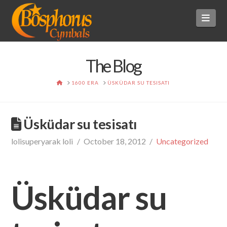
BOSPHORUS
Navi
CYMBALS
The Blog
HOME
1600 ERA
ÜSKÜDAR SU TESISATI
Üsküdar su tesisatı
lolisuperyarak loli
October 18, 2012
Uncategorized
Üsküdar su