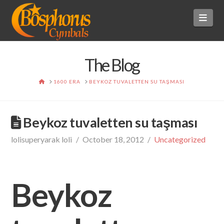
BOSPHORUS
Navi
CYMBALS
The Blog
HOME
1600 ERA
BEYKOZ TUVALETTEN SU TAŞMASI
Beykoz tuvaletten su taşması
lolisuperyarak loli
October 18, 2012
Uncategorized
Beykoz