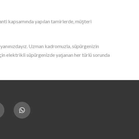
ranti kapsamında yapılan tamirlerde, müşteri
de yanınızdayız. Uzman kadromuzla, süpürgenizin
çin elektrikli süpürgenizde yaşanan her türlü sorunda