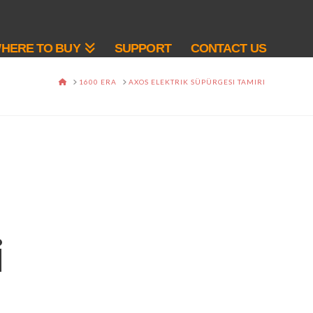
HERE TO BUY
SUPPORT
CONTACT US
HOME
1600 ERA
AXOS ELEKTRIK SÜPÜRGESI TAMIRI
i