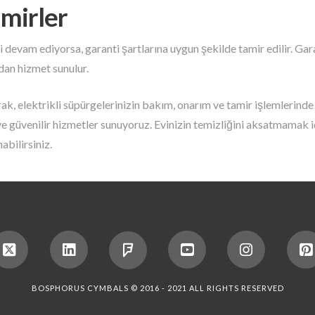
mirler
 devam ediyorsa, garanti şartlarına uygun şekilde tamir edilir. Ga
dan hizmet sunulur.
k, elektrikli süpürgelerinizin bakım, onarım ve tamir işlemlerin
e güvenilir hizmetler sunuyoruz. Evinizin temizliğini aksatmamak i
abilirsiniz.
BOSPHORUS CYMBALS © 2016 - 2021 ALL RIGHTS RESERVED