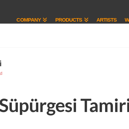
COMPANY
PRODUCTS
ARTISTS
W
i
ed
 Süpürgesi Tamir